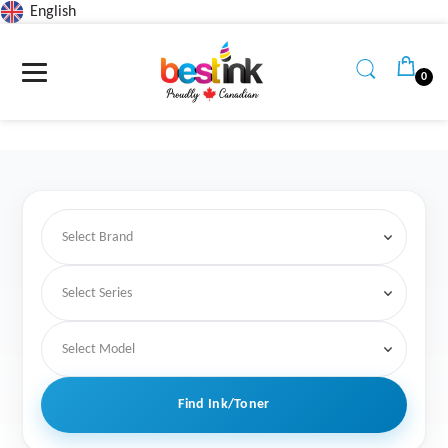
English
Read
the
Privacy
0
Policy
Find Ink/Toner